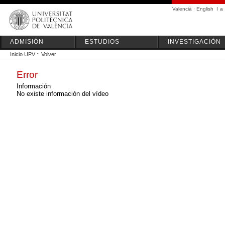
Valencià
·
English
I
a
ADMISIÓN
ESTUDIOS
INVESTIGACIÓN
Inicio UPV
::
Volver
Error
Información
No existe información del vídeo