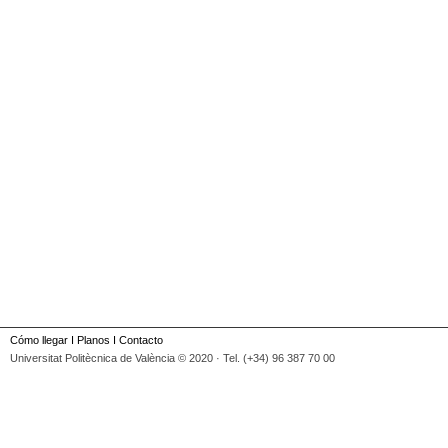
Cómo llegar
I
Planos
I
Contacto
Universitat Politècnica de València © 2020 · Tel. (+34) 96 387 70 00