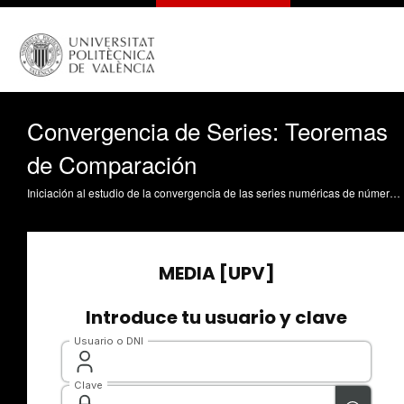
Convergencia de Series: Teoremas
de Comparación
Iniciación al estudio de la convergencia de las series numéricas de números reales, en este caso positivos, mediante el uso de los teoremas de comparación, que proporcionan condiciones necesarias y suficientes para la convergencia de tales series. Los teoremas de comparación implican el conocimiento previo de la convergencia de determinadas series que se usan en el proceso de comparación. Con el fin de contar con un número suficiente de series conocidas se introduce la serie armónica generalizada. Martínez Uso, MJ. (2016). Convergencia de Series: Teoremas de Comparación. https://riunet.upv.es/handle/10251/63526 DER