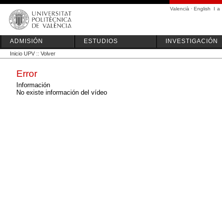
Valencià
·
English
I
a
ADMISIÓN
ESTUDIOS
INVESTIGACIÓN
Inicio UPV
::
Volver
Error
Información
No existe información del vídeo