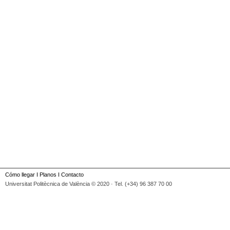
Cómo llegar
I
Planos
I
Contacto
Universitat Politècnica de València © 2020 · Tel. (+34) 96 387 70 00