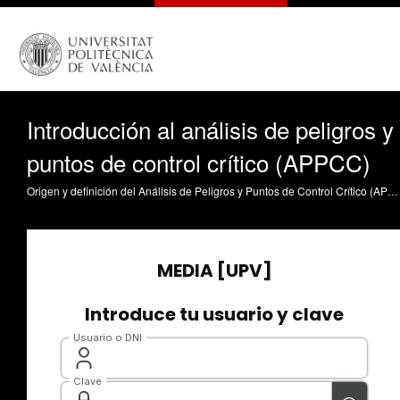
Introducción al análisis de peligros y
puntos de control crítico (APPCC)
Origen y definición del Análisis de Peligros y Puntos de Control Crítico (APPCC). Situación legislativa actual. Principios en los que se basa el APPCC. Fernández Segovia, I. (2012). Introducción al análisis de peligros y puntos de control crítico (APPCC). https://riunet.upv.es/handle/10251/16563