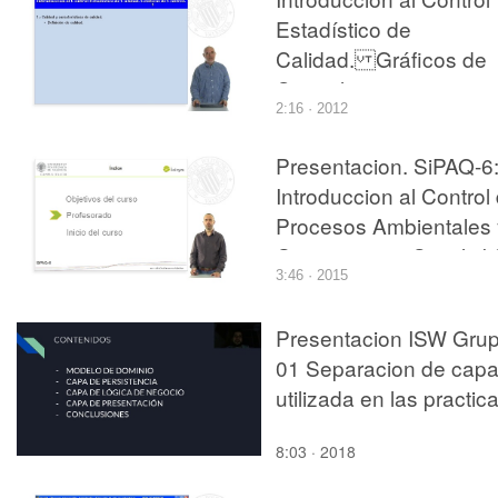
Estadístico de
Calidad. Gráficos de
Control.
2:16 · 2012
Presentacion. SiPAQ-6
Introduccion al Control
Procesos Ambientales 
Quimicos con Simulink
3:46 · 2015
y Xcos?
Presentacion ISW Gru
01 Separacion de cap
utilizada en las practic
8:03 · 2018