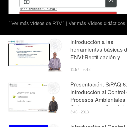
[ Ver más vídeos de RTV ]
[ Ver más Vídeos didácticos 
Introducción a las
herramientas básicas 
ENVI:Rectificación y
registro. Toma de punt
11:57 · 2012
de control
Presentación. SiPAQ-6
Introducción al Control
Procesos Ambientales 
Químicos con Simulink
3:46 · 2013
y Xcos¿
Introducción al Control