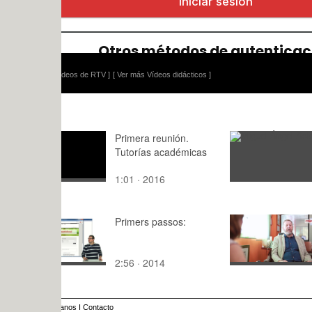
ídeos de RTV ]
[ Ver más Vídeos didácticos ]
Primera reunión.
Miguel 
Tutorías académicas
1:01 · 2016
: · 2015
Primers passos:
Entrevista
CEGEA-Vid
2:56 · 2014
2:46 · 201
anos
I
Contacto