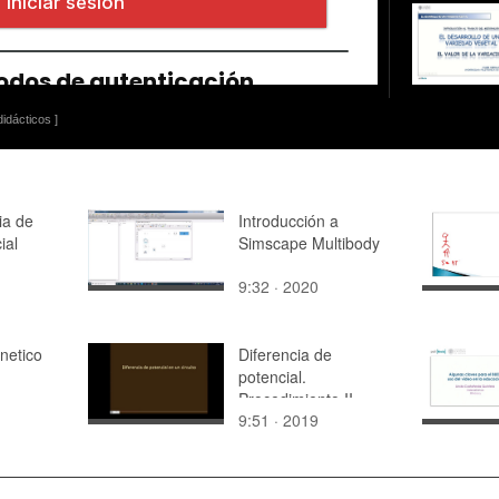
idácticos ]
ia de
Introducción a
ial
Simscape Multibody
9:32 · 2020
netico
Diferencia de
potencial.
Procedimiento II
9:51 · 2019