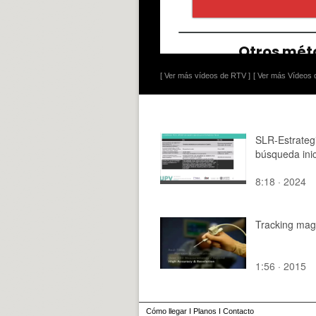
[ Ver más vídeos de RTV ]
[ Ver más Vídeos d
SLR-Estrateg
búsqueda inic
8:18 · 2024
Tracking mag
1:56 · 2015
Cómo llegar
I
Planos
I
Contacto