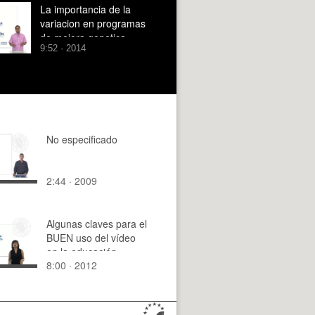
La importancia de la
variacion en programas
de mejora genetica
9:52 · 2014
vegetal
No especificado
2:44 · 2009
Algunas claves para el
BUEN uso del vídeo
en la educación
8:00 · 2012