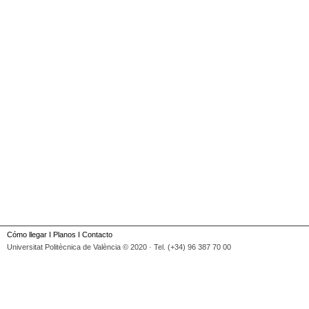
Cómo llegar
I
Planos
I
Contacto
Universitat Politècnica de València © 2020 · Tel. (+34) 96 387 70 00