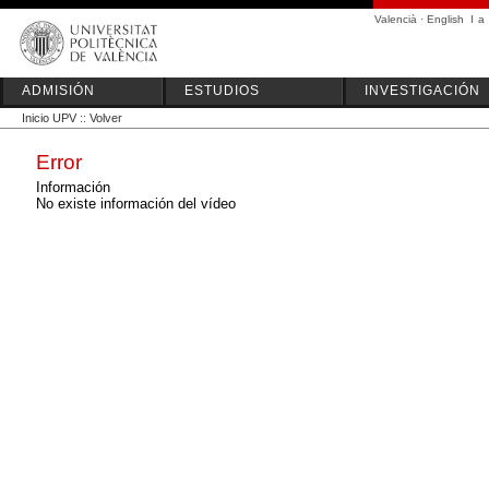
Valencià
·
English
I
a
ADMISIÓN
ESTUDIOS
INVESTIGACIÓN
Inicio UPV
::
Volver
Error
Información
No existe información del vídeo