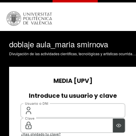
doblaje aula_maria smirnova
Divulgación de las actividades científicas, tecnológicas y artísticas ocurridas en los tres campus de la UPV