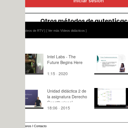
ídeos de RTV ]
[ Ver más Vídeos didácticos ]
Intel Labs - The
Pivotes.
Future Begins Here
Transform
Jerárquica
1:15 · 2020
7:56 · 201
Unidad didáctica 2 de
2. Resoluci
la asignatura Derecho
de solució
Constitucional
18:06 · 2015
5:16 · 202
anos
I
Contacto