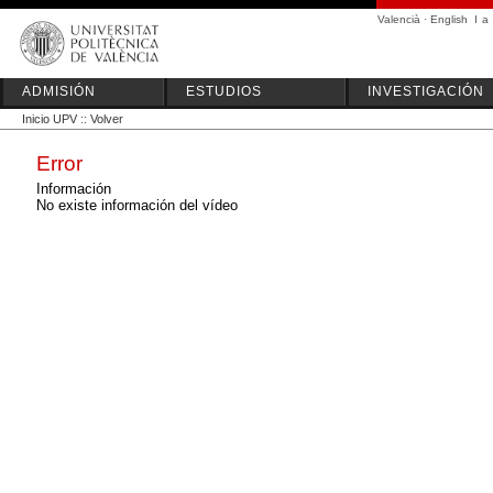
Valencià
·
English
I
a
ADMISIÓN
ESTUDIOS
INVESTIGACIÓN
Inicio UPV
::
Volver
Error
Información
No existe información del vídeo