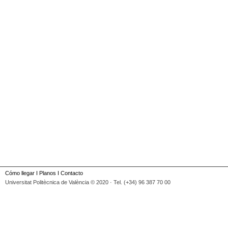
Cómo llegar
I
Planos
I
Contacto
Universitat Politècnica de València © 2020 · Tel. (+34) 96 387 70 00