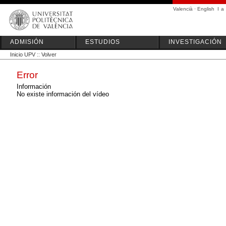
Valencià
·
English
I
a
ADMISIÓN
ESTUDIOS
INVESTIGACIÓN
Inicio UPV
::
Volver
Error
Información
No existe información del vídeo