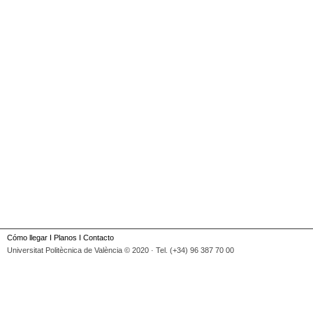
Cómo llegar
I
Planos
I
Contacto
Universitat Politècnica de València © 2020 · Tel. (+34) 96 387 70 00