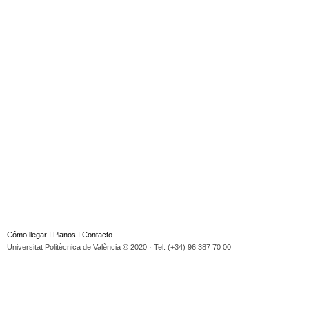
Cómo llegar
I
Planos
I
Contacto
Universitat Politècnica de València © 2020 · Tel. (+34) 96 387 70 00