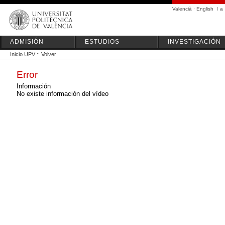
Valencià
·
English
I
a
ADMISIÓN
ESTUDIOS
INVESTIGACIÓN
Inicio UPV
::
Volver
Error
Información
No existe información del vídeo