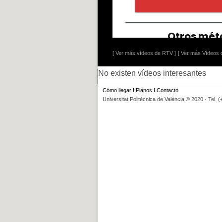
[ Ver más vídeos de RTV ]
[ Ver más Vídeos d
No existen vídeos interesantes
Cómo llegar
I
Planos
I
Contacto
Universitat Politècnica de València © 2020 · Tel. 