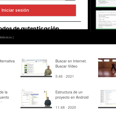
idácticos ]
lternativa
Buscar en Internet.
Buscar Vídeo
5:46 · 2021
de la
Estructura de un
uento
proyecto en Android
de
11:48 · 2020
emporal