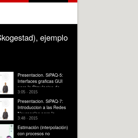
Skogestad), ejemplo
Presentacion. SiPAQ-5:
Interfaces graficas GUI
para la Simulacion de
3:05 · 2015
Procesos con Matlab? y
Scilab?
Presentacion. SiPAQ-7:
Introduccion a las Redes
Neuronales para la
3:48 · 2015
Simulacion de Procesos
con Matlab? y Scilab?
Estimación (interpolación)
con procesos no