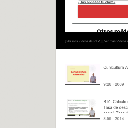
[ Ver más vídeos de RTV ]
[ Ver más Vídeos d
Cunicultura A
I
9:28 · 2009
B10. Cálculo 
Tasa de desc
social. Tasa 
3:59 · 2014
preferencia t
pura