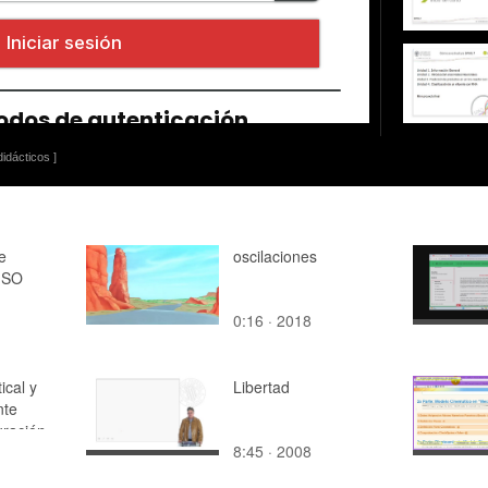
idácticos ]
e
oscilaciones
ISO
0:16 · 2018
ical y
Libertad
nte
gración
8:45 · 2008