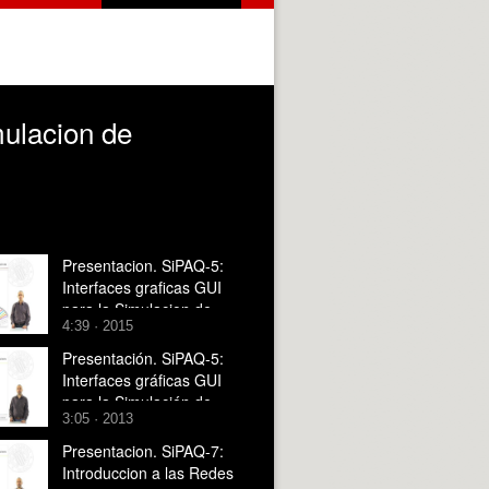
mulacion de
Presentacion. SiPAQ-5:
Interfaces graficas GUI
para la Simulacion de
4:39 · 2015
Procesos con Matlab? y
Scilab?
Presentación. SiPAQ-5:
Interfaces gráficas GUI
para la Simulación de
3:05 · 2013
Procesos con Matlab¿ y
Scilab¿
Presentacion. SiPAQ-7:
Introduccion a las Redes