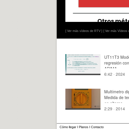
[ Ver más vídeos de RTV ]
[ Ver más Vídeos d
UT11T3 Mode
regresión con
ARIMA
6:42 · 2024
Multímetro dig
Medida de te
en alterna.
2:29 · 2014
Cómo llegar
I
Planos
I
Contacto