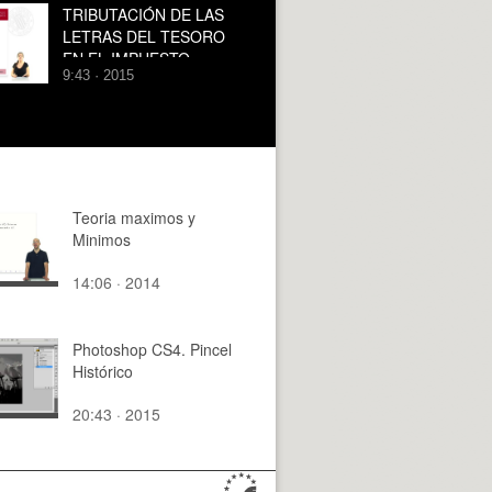
ES?
TRIBUTACIÓN DE LAS
LETRAS DEL TESORO
EN EL IMPUESTO
9:43 · 2015
SOBRE LA RENTA DE
LAS PERSONAS FÍSICAS
Teoria maximos y
Minimos
14:06 · 2014
Photoshop CS4. Pincel
Histórico
20:43 · 2015