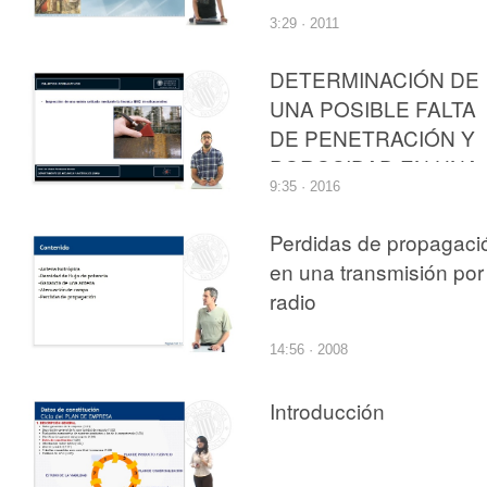
detectar juntas de
3:29 · 2011
ladrillos y trozos
despegados de una
DETERMINACIÓN DE
pintura al fresco del sig
UNA POSIBLE FALTA
XV
DE PENETRACIÓN Y
POROSIDAD EN UNA
9:35 · 2016
SOLDADURA
MEDIANTE
Perdidas de propagaci
ULTRASONIDOS
en una transmisión por
radio
14:56 · 2008
Introducción