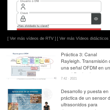
[ Ver más vídeos de RTV ]
[ Ver más Vídeos didácticos 
Práctica 3: Canal
Rayleigh. Transmisión 
una señal OFDM en u
canal Rayleigh.
7:42 · 2021
Desarrollo y puesta en
práctica de un sensor 
ultrasonidos para