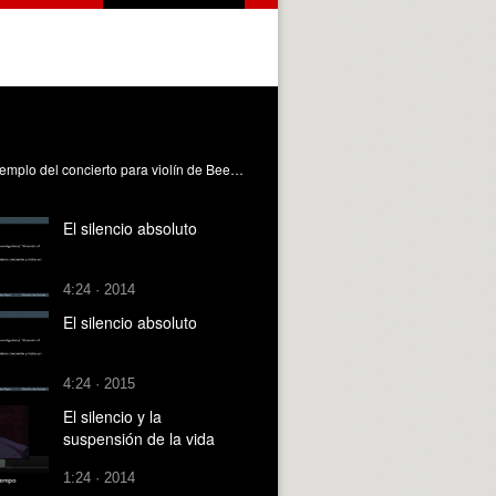
Análisis de los elementos necesarios para crear un silencio beethoveniano en una secuencia audiovisual. Se analiza un ejemplo del concierto para violín de Beethoven y dos secuencias de "Muerte de un ciclista" de Bardem Payri Lambert, BG. (2010). El silencio beethoveniano. Universitat Politècnica de València. https://riunet.upv.es/handle/10251/8066
El silencio absoluto
4:24 · 2014
El silencio absoluto
4:24 · 2015
El silencio y la
suspensión de la vida
1:24 · 2014