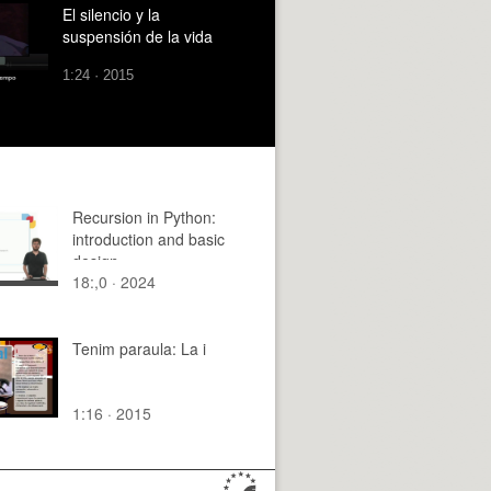
El silencio y la
suspensión de la vida
1:24 · 2015
Recursion in Python:
introduction and basic
design
18:,0 · 2024
Tenim paraula: La i
1:16 · 2015