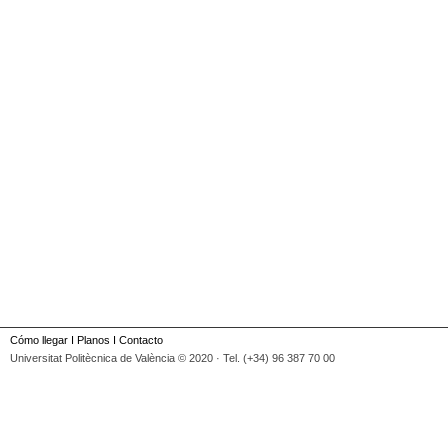
Cómo llegar
I
Planos
I
Contacto
Universitat Politècnica de València © 2020 · Tel. (+34) 96 387 70 00