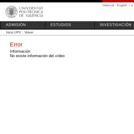
Valencià
·
English
I
a
ADMISIÓN
ESTUDIOS
INVESTIGACIÓN
Inicio UPV
::
Volver
Error
Información
No existe información del vídeo