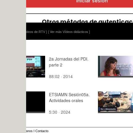
ídeos de RTV ]
[ Ver más Vídeos didácticos ]
2a Jornadas del PDI.
MovilizArt
parte 2
88:02 · 2014
2:,0 · 2024
ETSIAMN Sesión05a.
Gr06. Todo
Actividades orales
controlado
Android
5:30 · 2024
2:14 · 202
anos
I
Contacto