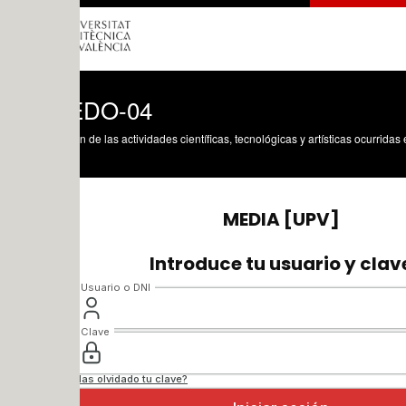
EDO-04
n de las actividades científicas, tecnológicas y artísticas ocurridas en los tres cam