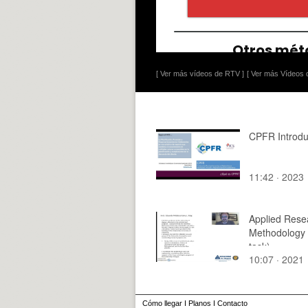
[ Ver más vídeos de RTV ]
[ Ver más Vídeos d
CPFR Introdu
11:42 · 2023
Applied Rese
Methodology 
task)
10:07 · 2021
Cómo llegar
I
Planos
I
Contacto