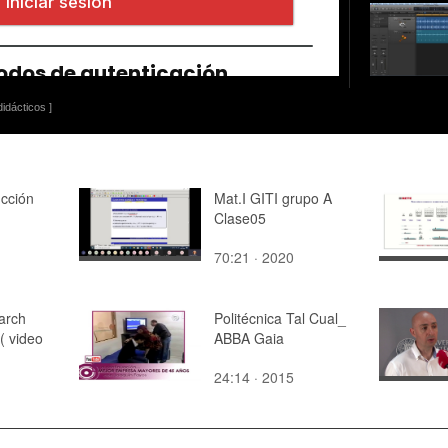
idácticos ]
cción
Mat.I GITI grupo A
Clase05
70:21 · 2020
arch
Politécnica Tal Cual_
( video
ABBA Gaia
24:14 · 2015