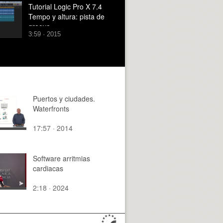
Tutorial Logic Pro X 7.4
Tempo y altura: pista de
groove
3:59 · 2015
Puertos y ciudades.
Waterfronts
17:57 · 2014
Software arritmias
cardiacas
2:18 · 2024