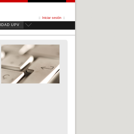
::
Iniciar sesión
::
IDAD UPV