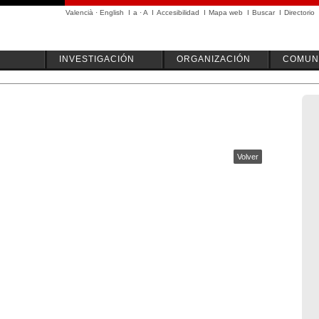
Valencià
·
English
I
a
·
A
I
Accesibilidad
I
Mapa web
I
Buscar
I
Directorio
INVESTIGACIÓN
ORGANIZACIÓN
COMUN
Volver