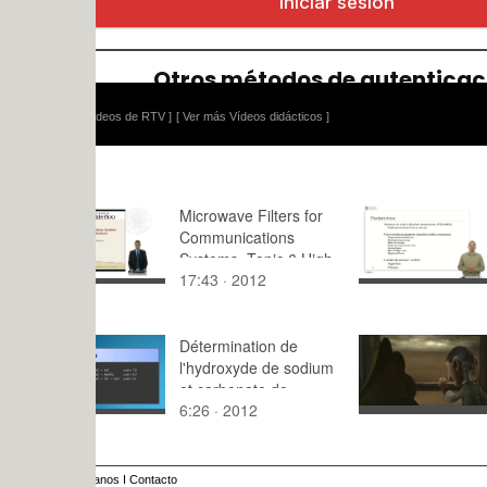
ídeos de RTV ]
[ Ver más Vídeos didácticos ]
Microwave Filters for
Parámetros
Communications
Systems. Topic 6 High
17:43 · 2012
5:13 · 201
Power Considerations
Détermination de
Vanessa D
l'hydroxyde de sodium
et carbonate de
6:26 · 2012
8:20 · 201
sodium dans une
solution alcaline
anos
I
Contacto