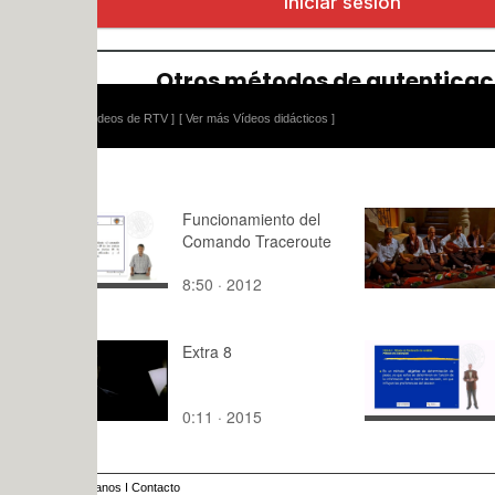
ídeos de RTV ]
[ Ver más Vídeos didácticos ]
Funcionamiento del
Eskiya Dieg
Comando Traceroute
8:50 · 2012
3:55 · 201
Extra 8
Métodos d
ponderació
variables
0:11 · 2015
17:32 · 20
anos
I
Contacto