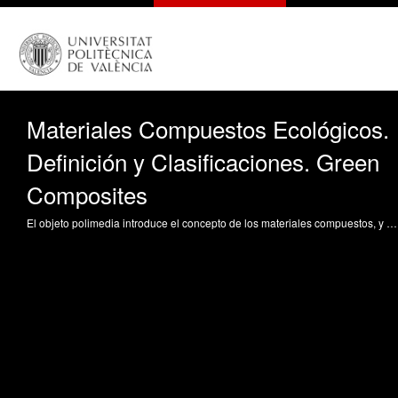
Materiales Compuestos Ecológicos.
Definición y Clasificaciones. Green
Composites
El objeto polimedia introduce el concepto de los materiales compuestos, y más concretamente, los materiales compuestos ecológicos o green composites. Se lleva a cabo una clasificación de los green composites en función del origen y naturaleza de la matriz y el refuerzo que lo componenen. Fenollar Gimeno, OÁ. (2015). Materiales Compuestos Ecológicos. Definición y Clasificaciones. Green Composites. https://riunet.upv.es/handle/10251/51979