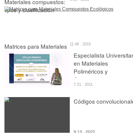
Materiales compuestos:
tipos y clasificación
Matrices para Materiales
11:48 · 2015
Compuestos Ecológicos
Especialista Universitar
en Materiales
Poliméricos y
Composites y sus
7:21 · 2011
procesos de
transformación.
Códigos convolucional
9:13 · 2022