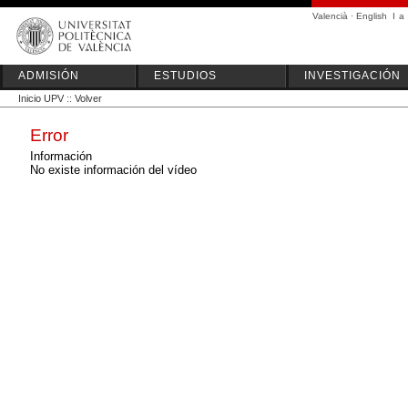
Valencià
·
English
I
a
ADMISIÓN
ESTUDIOS
INVESTIGACIÓN
Inicio UPV
::
Volver
Error
Información
No existe información del vídeo