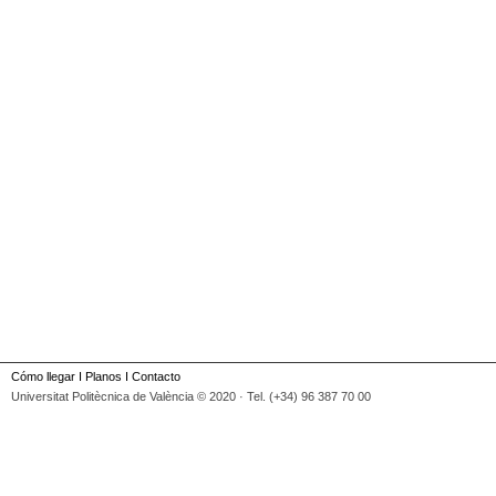
Cómo llegar
I
Planos
I
Contacto
Universitat Politècnica de València © 2020 · Tel. (+34) 96 387 70 00