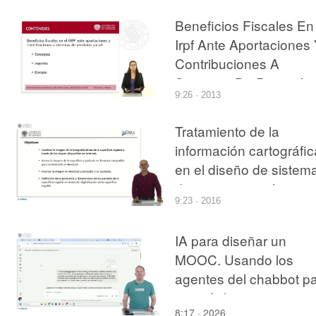
Beneficios Fiscales En
Irpf Ante Aportaciones
Contribuciones A
Sistemas De Previsión
9:26 · 2013
Social
Tratamiento de la
información cartográfic
en el diseño de sistem
de riego a presión
9:23 · 2016
IA para diseñar un
MOOC. Usando los
agentes del chabbot p
tratar ficheros
8:17 · 2026