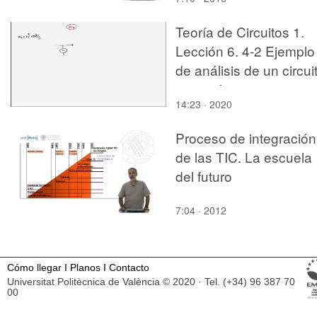
a lo óptico en Juhani
Pallasmaa
Teoría de Circuitos 1.
Lección 6. 4-2 Ejemplo
de análisis de un circui
para 2 frecuencias
14:23 · 2020
Proceso de integración
de las TIC. La escuela
del futuro
7:04 · 2012
Cómo llegar
I
Planos
I
Contacto
Universitat Politècnica de València © 2020 · Tel. (+34) 96 387 70
00