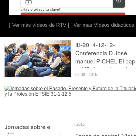
[ Ver más vídeos de RTV ]
[ Ver más Vídeos didácticos 
IB-2014-12-12-
Conferencia D José
manuel PICHEL-El pap
del IB desde la visión 
62:38 · 2015
los usuarios
Jornadas sobre el
: · 2015
Pasado, Presente y
Torres de control. Vidri