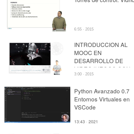
Futuro de la Titulación y
la Profesión ETSIE 31-1-
12 5
6:55 · 2015
INTRODUCCION AL
MOOC EN
DESARROLLO DE
VIDEOJUEGOS CON
3:00 · 2015
UNITY
Python Avanzado 0.7
Entornos Virtuales en
VSCode
13:43 · 2021