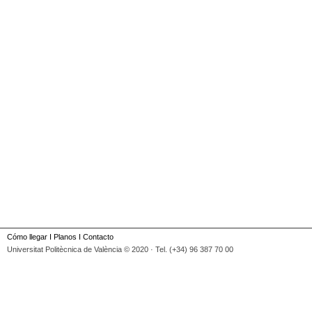
Cómo llegar
I
Planos
I
Contacto
Universitat Politècnica de València © 2020 · Tel. (+34) 96 387 70 00