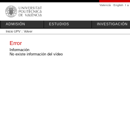
Valencià
·
English
I
a
ADMISIÓN
ESTUDIOS
INVESTIGACIÓN
Inicio UPV
::
Volver
Error
Información
No existe información del vídeo