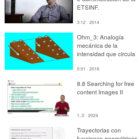
ETSINF.
3:12 · 2014
Ohm_3: Analogía
mecánica de la
intensidad que circula
por dos conductores d
0:01 · 2018
igual sección y longitu
pero diferente
8.8 Searching for free
resistividad (una el dob
content Images II
que la otra), cuando se
les aplica la misma
diferencia de potencial
1:,0 · 2024
Trayectorias con
funciones geométricas