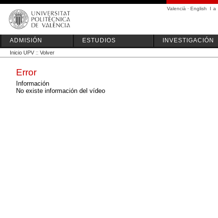
Valencià
·
English
I
a
ADMISIÓN
ESTUDIOS
INVESTIGACIÓN
Inicio UPV
::
Volver
Error
Información
No existe información del vídeo