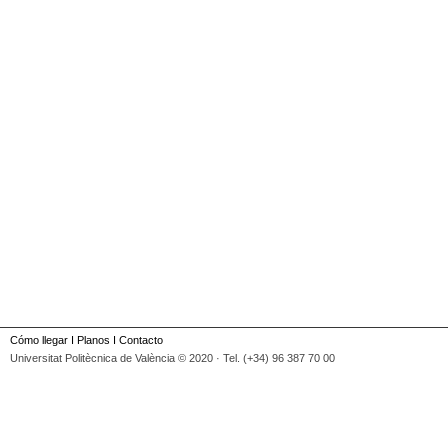
Cómo llegar
I
Planos
I
Contacto
Universitat Politècnica de València © 2020 · Tel. (+34) 96 387 70 00