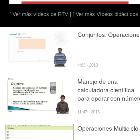
[ Ver más vídeos de RTV ]
[ Ver más Vídeos didácticos 
Conjuntos. Operacione
4:03 · 2013
Manejo de una
calculadora científica
para operar con númer
complejos. Realización
11:47 · 2016
de operaciones
Operaciones Multiciclo