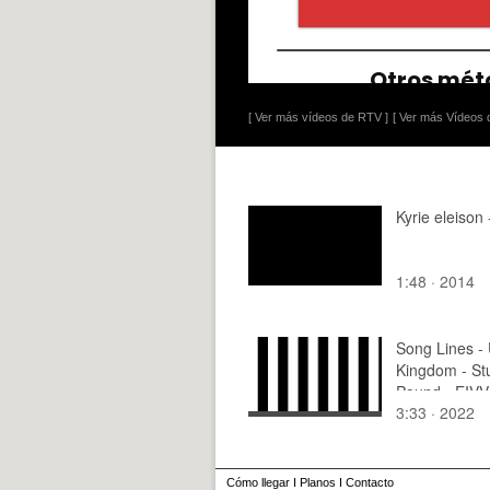
[ Ver más vídeos de RTV ]
[ Ver más Vídeos d
Kyrie eleison 
1:48 · 2014
Song Lines - 
Kingdom - St
Pound - EIVV
3:33 · 2022
Cómo llegar
I
Planos
I
Contacto