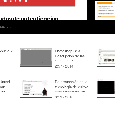
idácticos ]
-bucle 2
Photoshop CS4.
Descripción de las
Herramientas
2:57 · 2014
United
Determinación de la
uart
tecnología de cultivo
 22
más adecuada, en
8:19 · 2010
función de criterios
medio ambientales.
Selección
entrevistados y