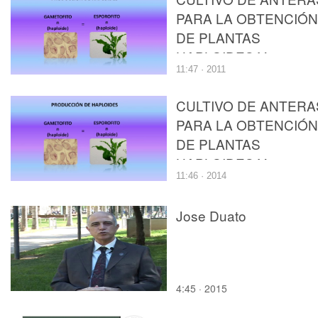
PARA LA OBTENCIÓN
DE PLANTAS
HAPLOIDES Y
11:47 · 2011
DOBLEHAPLOIDES
CULTIVO DE ANTERA
PARA LA OBTENCIÓN
DE PLANTAS
HAPLOIDES Y
11:46 · 2014
DOBLEHAPLOIDES
Jose Duato
4:45 · 2015