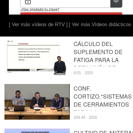
[ Ver más vídeos de RTV ]
[ Ver más Vídeos didácticos 
CÁLCULO DEL
SUPLEMENTO DE
FATIGA PARA LA
DEFINICIÓN DE
8:01 · 2015
ESTÁNDARES DE
TRABAJO
CONF.
CORTIZO."SISTEMAS
DE CERRAMIENTOS
PARA LA
104:44 · 2016
ARQUITECURA".
CULTIVO DE ANTERA