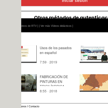
ídeos de RTV ]
[ Ver más Vídeos didácticos ]
Usos de los pasados
Buscar en I
en español
Ejercicio b
hotel
7:59 · 2019
7:55 · 201
FABRICACIÓN DE
VD - Tarea
PINTURAS EN
Interactivo
TRICILÍNDRICA
8:55 · 2018
6:47 · 202
anos
I
Contacto