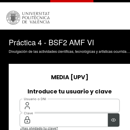
Práctica 4 - BSF2 AMF VI
Divulgación de las actividades científicas, tecnológicas y artísticas ocurridas en los tres campus de la UPV