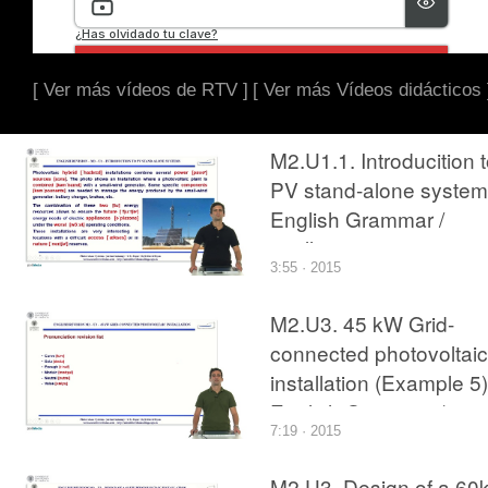
[ Ver más vídeos de RTV ]
[ Ver más Vídeos didácticos 
M2.U1.1. Introducition 
PV stand-alone system
English Grammar /
spelling revision
3:55 · 2015
M2.U3. 45 kW Grid-
connected photovoltaic
installation (Example 5)
English Grammar /
7:19 · 2015
spelling revision
M2.U3. Design of a 6