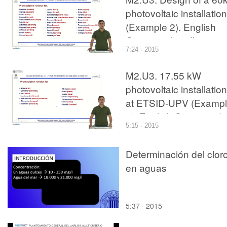
photovoltaic installation
(Example 2). English
Grammar / spelling
7:24 · 2015
revision
M2.U3. 17.55 kW
photovoltaic installation
at ETSID-UPV (Examp
3). English Grammar /
5:15 · 2015
spelling revision
Determinación del clor
en aguas
5:37 · 2015