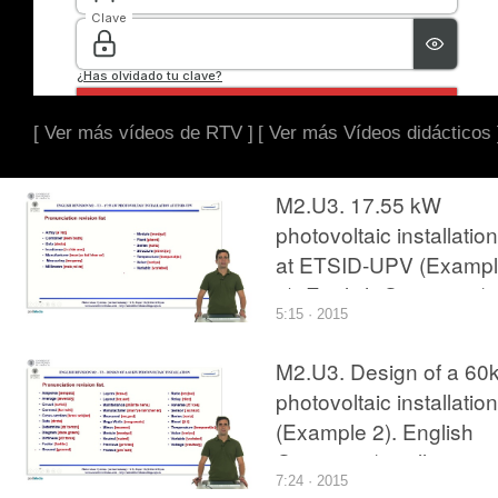
[ Ver más vídeos de RTV ]
[ Ver más Vídeos didácticos 
M2.U3. 17.55 kW
photovoltaic installation
at ETSID-UPV (Examp
3). English Grammar /
5:15 · 2015
spelling revision
M2.U3. Design of a 6
photovoltaic installation
(Example 2). English
Grammar / spelling
7:24 · 2015
revision