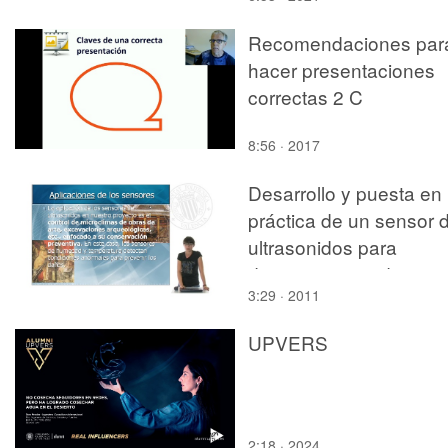
Recomendaciones par
hacer presentaciones
correctas 2 C
8:56 · 2017
Desarrollo y puesta en
práctica de un sensor 
ultrasonidos para
detectar juntas de
3:29 · 2011
ladrillos y trozos
despegados de una
UPVERS
pintura al fresco del sig
XV
2:18 · 2024