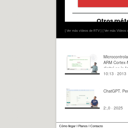
[ Ver más vídeos de RTV ]
[ Ver más Vídeos d
Microcontrol
ARM Cortex-M
digital en la f
10:13 · 2013
STM32Fx de 
ChatGPT. Per
2:,0 · 2025
Cómo llegar
I
Planos
I
Contacto