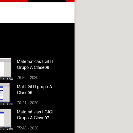
Matemáticas I GITI
Grupo A Clase06
76:59 · 2020
Mat.I GITI grupo A
Clase05
70:21 · 2020
Matemáticas I GIOI
Grupo A Clase07
75:48 · 2020