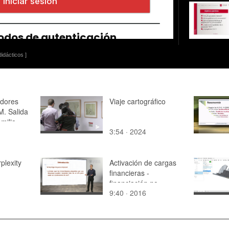
idácticos ]
adores
Viaje cartográfico
. Salida
amilia
3:54 · 2024
St
plexity
Activación de cargas
financieras -
financiación no
9:40 · 2016
específica o genérica