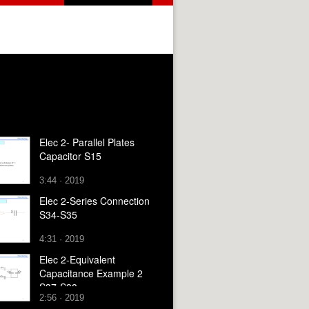
Elec 2- Parallel Plates
Capacitor S15
3:44 · 2019
Elec 2-Series Connection
S34-S35
4:31 · 2019
Elec 2-Equivalent
Capacitance Example 2
S37-S38
2:56 · 2019