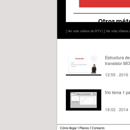
[ Ver más vídeos de RTV ]
[ Ver más Vídeos d
Estructura de
transistor 
12:55 · 2016
frio tema 1 p
18:02 · 2014
Cómo llegar
I
Planos
I
Contacto