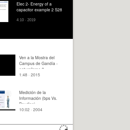
Elec 2- Energy of a
capacitor example 2 S28
4:10 · 2019
Ven a la Mostra del
Campus de Gandía -
naturalismo 3
1:48 · 2015
Medición de la
Información (bps Vs.
Baudios)
10:02 · 2004