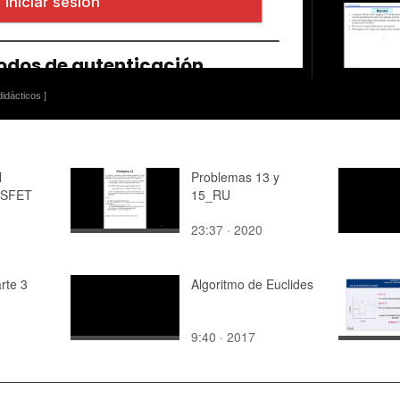
idácticos ]
l
Problemas 13 y
MOSFET
15_RU
23:37 · 2020
arte 3
Algoritmo de Euclides
9:40 · 2017