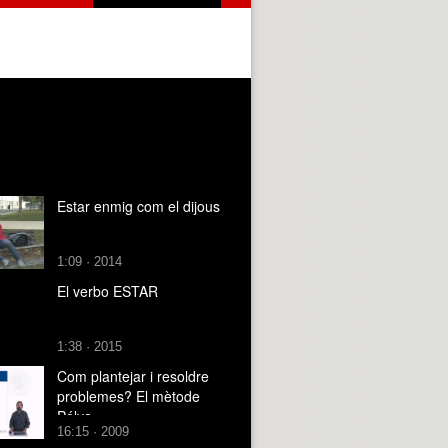
Estar enmig com el dijous
1:09 · 2014
El verbo ESTAR
1:38 · 2015
Com plantejar i resoldre
problemes? El mètode
Pólya
16:15 · 2009