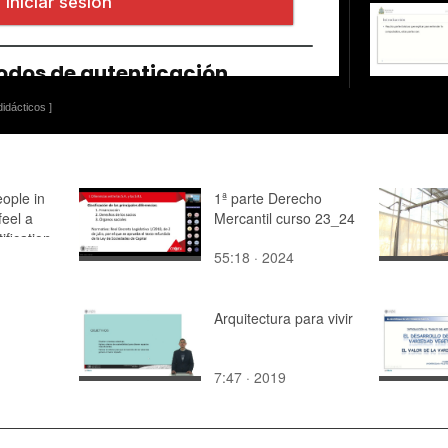
idácticos ]
eople in
1ª parte Derecho
feel a
Mercantil curso 23_24
ification
55:18 · 2024
Arquitectura para vivir
7:47 · 2019