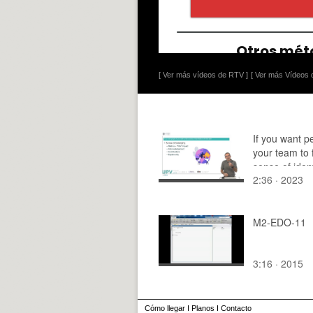
[ Ver más vídeos de RTV ]
[ Ver más Vídeos d
If you want p
your team to 
sense of ident
2:36 · 2023
with the team
M2-EDO-11
3:16 · 2015
Cómo llegar
I
Planos
I
Contacto