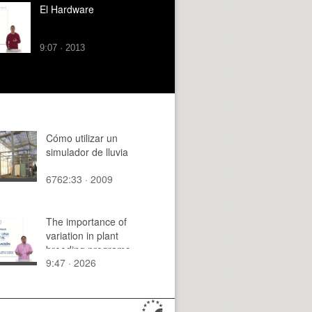
El Hardware
9:07 · 2013
Cómo utilizar un
simulador de lluvia
6762:33 · 2009
The importance of
variation in plant
breeding programs
9:47 · 2026