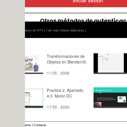
ídeos de RTV ]
[ Ver más Vídeos didácticos ]
Transformaciones de
Teoría de C
Objetos en Blender(II)
Lección 6.
de análisis
11:05 · 2008
14:03 · 20
circuito pa
frecuencia
Practica 2. Apartado
Separación
4.3. Motor DC
en la aplic
TarongISW
17:55 · 2020
8:04 · 202
anos
I
Contacto