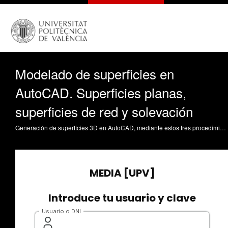
Modelado de superficies en
AutoCAD. Superficies planas,
superficies de red y solevación
Generación de superficies 3D en AutoCAD, mediante estos tres procedimientos: superficie plana, superficie de red, y solevación. Navarro Jover, JM. (2013). Modelado de superficies en AutoCAD. Superficies planas, superficies de red y solevación. https://riunet.upv.es/handle/10251/30634