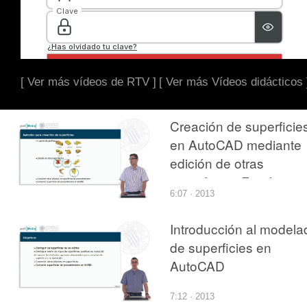
[ Ver más vídeos de RTV ]
[ Ver más Vídeos didácticos 
Creación de superficie
en AutoCAD mediante
edición de otras
superficies: Fusión,
6:07 · 2013
parche y defase
Introducción al modela
de superficies en
AutoCAD
7:12 · 2013