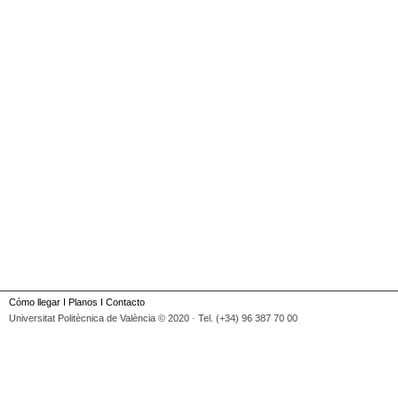
Cómo llegar
I
Planos
I
Contacto
Universitat Politècnica de València © 2020 · Tel. (+34) 96 387 70 00