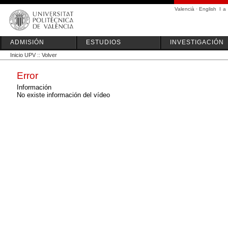
Valencià
·
English
I
a
ADMISIÓN
ESTUDIOS
INVESTIGACIÓN
Inicio UPV
::
Volver
Error
Información
No existe información del vídeo