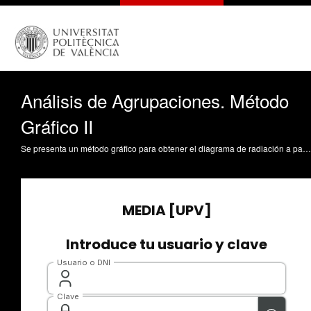
Análisis de Agrupaciones. Método
Gráfico II
Se presenta un método gráfico para obtener el diagrama de radiación a partir del factor de la agrupación. Ferrando Bataller, M. (2008). Análisis de Agrupaciones. Método Gráfico II. https://riunet.upv.es/handle/10251/1360