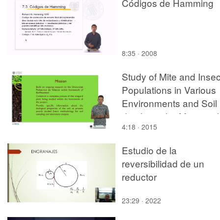
Códigos de Hamming
8:35 · 2008
Study of Mite and Insec
Populations in Various
Environments and Soil
depths in the Municipal
4:18 · 2015
of Benitatchell 3
Estudio de la
reversibilidad de un
reductor
23:29 · 2022