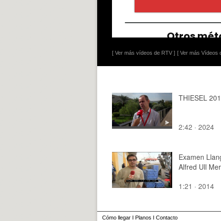
[ Ver más vídeos de RTV ]
[ Ver más Vídeos d
THIESEL 20
2:42 · 2024
Examen Llang
Alfred Ull Me
1:21 · 2014
Cómo llegar
I
Planos
I
Contacto