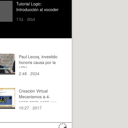
Tutorial Logic:
Introducción al vocoder
7:51 · 2014
Paul Lecoq, investido
honoris causa por la
UPV
2:48 · 2024
Creación Virtual
Mecanismos a-4-
1553-0963-1136 con
10:27 · 2017
Solidworks - 1 de 9