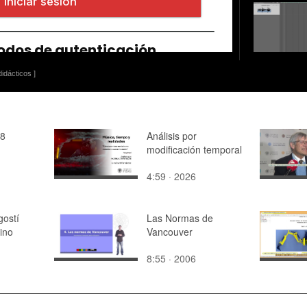
idácticos ]
18
Análisis por
modificación temporal
4:59 · 2026
ostí
Las Normas de
rino
Vancouver
8:55 · 2006