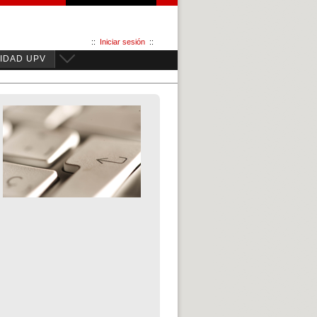
::
Iniciar sesión
::
IDAD UPV