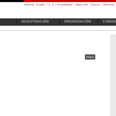
Valencià
·
English
I
a
·
A
I
Accesibilidad
I
Mapa web
I
Buscar
I
Directorio
INVESTIGACIÓN
ORGANIZACIÓN
COMUN
Volver