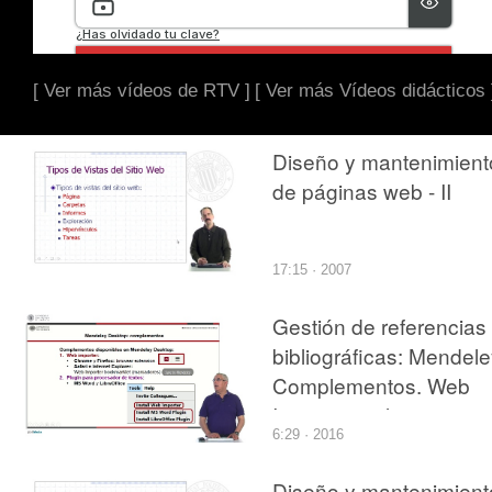
[ Ver más vídeos de RTV ]
[ Ver más Vídeos didácticos 
Diseño y mantenimient
de páginas web - II
17:15 · 2007
Gestión de referencias
bibliográficas: Mendele
Complementos. Web
Importer y plug-in para
6:29 · 2016
citar
Diseño y mantenimient