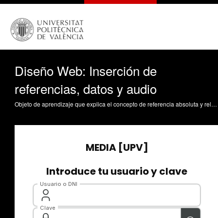
Diseño Web: Inserción de
referencias, datos y audio
Objeto de aprendizaje que explica el concepto de referencia absoluta y relativa en el lenguaje HTML. Utilizando referencias en una página web, muestra cómo importar datos y añadir sonido a una página Web con Dreamweaver. Silva Galiana, JF. (2022). Diseño Web: Inserción de referencias, datos y audio. Universitat Politècnica de València. https://riunet.upv.es/handle/10251/185006 DER