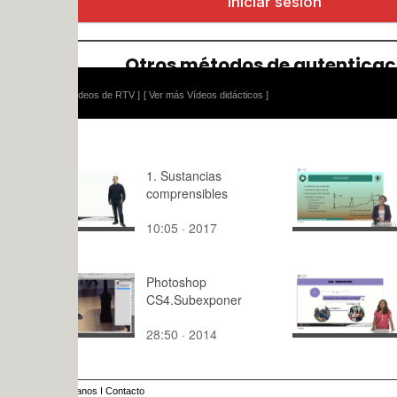
ídeos de RTV ]
[ Ver más Vídeos didácticos ]
1. Sustancias
Métodos To
comprensibles
Nivelación.
10:05 · 2017
7:54 · 202
Photoshop
Los posesi
CS4.Subexponer
28:50 · 2014
1:11 · 201
anos
I
Contacto